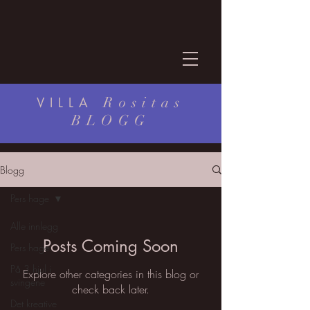
Rositas
VILLA
BLOGG
Blogg
Pers hage
Alle innlegg
Posts Coming Soon
Pers hage
På 3 hjul i
Explore other categories in this blog or
svingene
check back later.
Det kreative